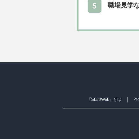
職場見学
「Start!Web」とは
企