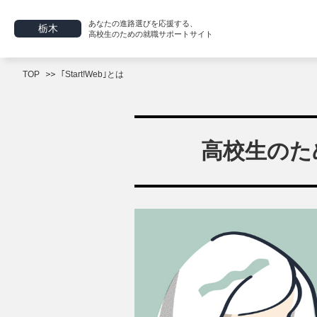
あなたの進路選びを応援する、
栃木
高校生のための就職サポートサイト
TOP
｢Start!Web｣とは
高校生のため