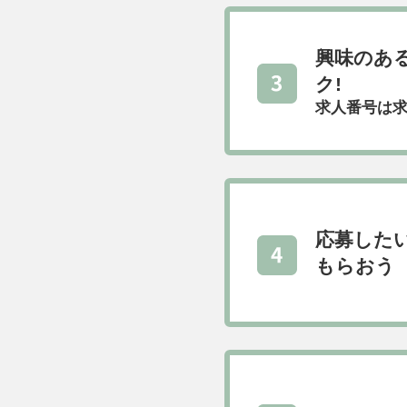
興味のあ
ク!
求人番号は求
応募した
もらおう