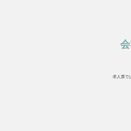
会
求人票で