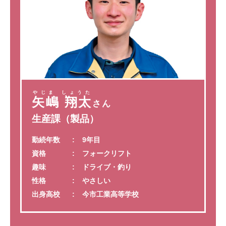
やじま しょうた
矢嶋 翔太
さん
生産課（製品）
勤続年数
9年目
資格
フォークリフト
趣味
ドライブ・釣り
性格
やさしい
出身高校
今市工業高等学校