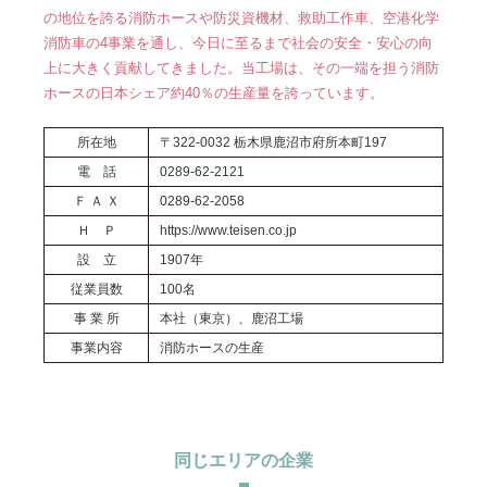
の地位を誇る消防ホースや防災資機材、救助工作車、空港化学
消防車の4事業を通し、今日に至るまで社会の安全・安心の向
上に大きく貢献してきました。当工場は、その一端を担う消防
ホースの日本シェア約40％の生産量を誇っています。
所在地
〒322-0032 栃木県鹿沼市府所本町197
電 話
0289-62-2121
Ｆ Ａ Ｘ
0289-62-2058
Ｈ Ｐ
https://www.teisen.co.jp
設 立
1907年
従業員数
100名
事 業 所
本社（東京）、鹿沼工場
事業内容
消防ホースの生産
同じエリアの企業