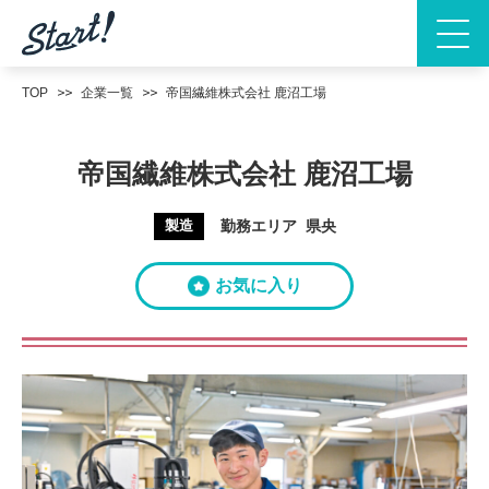
TOP
企業一覧
帝国繊維株式会社 鹿沼工場
帝国繊維株式会社 鹿沼工場
製造
勤務エリア
県央
お気に入り